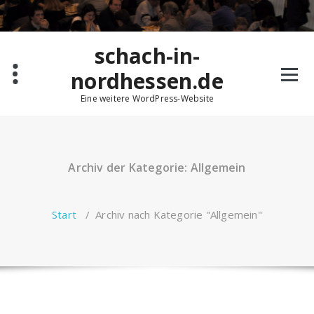
Zum
Inhalt
springen
schach-in-
nordhessen.de
Eine weitere WordPress-Website
Archiv der Kategorie: Allgemein
Start
/
Archiv nach Kategorie "Allgemein"